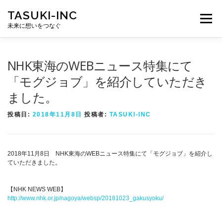
コ
TASUKI-INC
ン
メニュー
テ
未来に想いをつなぐ
ン
ツ
へ
ス
NHK東海のWEBニュース特集にて
キ
ッ
「モグジョブ」を紹介していただき
プ
ました。
投稿日:
2018年11月8日
投稿者:
TASUKI-INC
2018年11月8日 NHK東海のWEBニュース特集にて「モグジョブ」を紹介し
ていただきました。
【NHK NEWS WEB】
http://www.nhk.or.jp/nagoya/websp/20181023_gakusyoku/