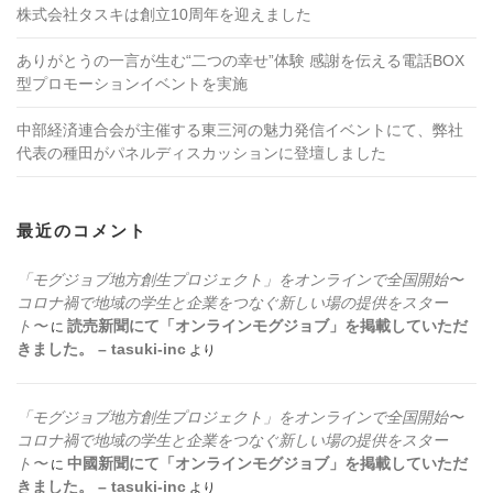
株式会社タスキは創立10周年を迎えました
ありがとうの一言が生む“二つの幸せ”体験 感謝を伝える電話BOX
型プロモーションイベントを実施
中部経済連合会が主催する東三河の魅力発信イベントにて、弊社
代表の種田がパネルディスカッションに登壇しました
最近のコメント
「モグジョブ地方創生プロジェクト」をオンラインで全国開始〜
コロナ禍で地域の学生と企業をつなぐ新しい場の提供をスター
ト〜
読売新聞にて「オンラインモグジョブ」を掲載していただ
に
きました。 – tasuki-inc
より
「モグジョブ地方創生プロジェクト」をオンラインで全国開始〜
コロナ禍で地域の学生と企業をつなぐ新しい場の提供をスター
ト〜
中國新聞にて「オンラインモグジョブ」を掲載していただ
に
きました。 – tasuki-inc
より