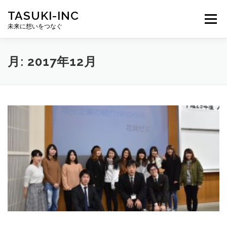
コ
TASUKI-INC
ン
メニュー
テ
未来に想いをつなぐ
ン
ツ
へ
月:
2017年12月
ス
キ
ッ
プ