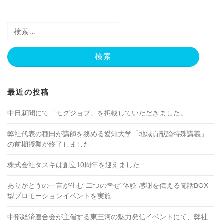
ゲ
ー
検
シ
索:
ョ
ン
最近の投稿
中日新聞にて「モグジョブ」を掲載していただきました。
弊社代表の種田が講師を務める愛知大学「地域貢献論特殊講義」
の前期授業が終了しました
株式会社タスキは創立10周年を迎えました
ありがとうの一言が生む“二つの幸せ”体験 感謝を伝える電話BOX
型プロモーションイベントを実施
中部経済連合会が主催する東三河の魅力発信イベントにて、弊社