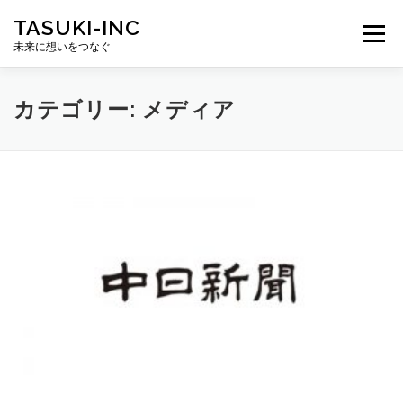
コ
TASUKI-INC
ン
メニュー
テ
未来に想いをつなぐ
ン
ツ
へ
カテゴリー:
メディア
ス
キ
ッ
プ