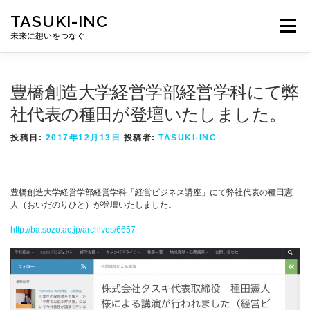
コ
TASUKI-INC
ン
メニュー
テ
未来に想いをつなぐ
ン
ツ
へ
ス
豊橋創造大学経営学部経営学科にて弊
キ
ッ
社代表の種田が登壇いたしました。
プ
投稿日:
2017年12月13日
投稿者:
TASUKI-INC
豊橋創造大学経営学部経営学科「経営ビジネス講座」にて弊社代表の種田憲
人（おいだのりひと）が登壇いたしました。
http://ba.sozo.ac.jp/archives/6657