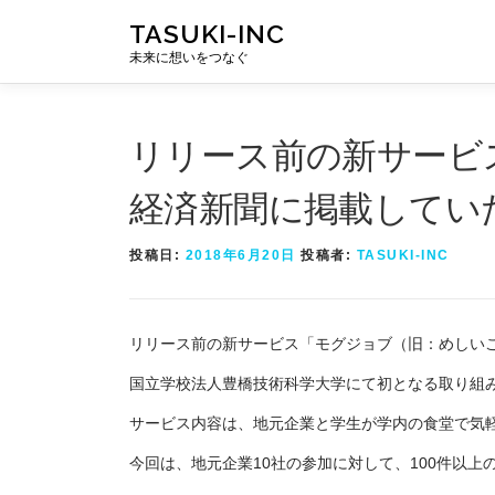
コ
TASUKI-INC
ン
テ
未来に想いをつなぐ
ン
ツ
へ
リリース前の新サービ
ス
キ
経済新聞に掲載してい
ッ
プ
投稿日:
2018年6月20日
投稿者:
TASUKI-INC
リリース前の新サービス「モグジョブ（旧：めしい
国立学校法人豊橋技術科学大学にて初となる取り組
サービス内容は、地元企業と学生が学内の食堂で気
今回は、地元企業10社の参加に対して、100件以上