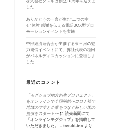
株式会社タスキは創立10周年を迎えま
した
ありがとうの一言が生む“二つの幸
せ”体験 感謝を伝える電話BOX型プロ
モーションイベントを実施
中部経済連合会が主催する東三河の魅
力発信イベントにて、弊社代表の種田
がパネルディスカッションに登壇しま
した
最近のコメント
「モグジョブ地方創生プロジェクト」
をオンラインで全国開始〜コロナ禍で
地域の学生と企業をつなぐ新しい場の
提供をスタート〜
に
読売新聞にて
「オンラインモグジョブ」を掲載して
いただきました。 – tasuki-inc
より