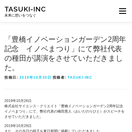
コ
TASUKI-INC
ン
メニュー
テ
未来に想いをつなぐ
ン
ツ
へ
ス
「豊橋イノベーションガーデン2周年
キ
ッ
記念 イノベまつり」にて弊社代表
プ
の種田が講演をさせていただきまし
た。
投稿日:
2019年10月30日
投稿者:
TASUKI-INC
2019年10月26日
株式会社サイエンス・クリエイト「豊橋イノベーションガーデン2周年記念
イノベまつり」にて、弊社代表の種田憲人（おいだのりひと）がスピーチを
させていただきました。
2019年10月29日
また、その当日の様子を東日新聞に掲載していただきました。